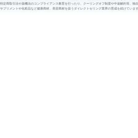
特定商取引法や薬機法のコンプライアンス教育を行ったり、クーリングオフ制度や中途解約等、独
サプリメントや化粧品など健康商材、美容商材を扱うダイレクトセリング業界の育成を続けていま