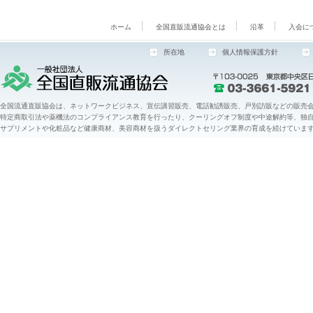
ホーム
全国直販流通協会とは
沿革
入会に
所在地
個人情報保護方針
全国流通直販協会は、ネットワークビジネス、宣伝講習販売、電話勧誘販売、戸別訪販などの販売会
特定商取引法や薬機法のコンプライアンス教育を行ったり、クーリングオフ制度や中途解約等、独
サプリメントや化粧品など健康商材、美容商材を扱うダイレクトセリング業界の育成を続けていま