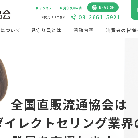
▶︎ アクセス
▶︎ 見守り員申請
03-3661-5921
お問合せはこちら
会について
見守り員とは
活動内容
消費者の皆様
全国直販流通協会は
口
いて
リング教育
ロジェクト
口
いて
ント情報
ダイレクトセリング業界
員が対応！
活動をしながら、
ターや
員が対応！
活動をしながら、
ーや協議会を