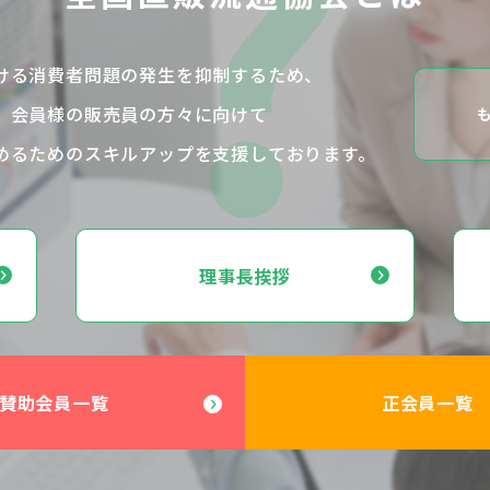
ける消費者問題の
発生を抑制するため、
、
会員様の販売員の方々に向けて
めるためのスキルアップを
支援しております。
理事長挨拶
賛助会員一覧
正会員一覧