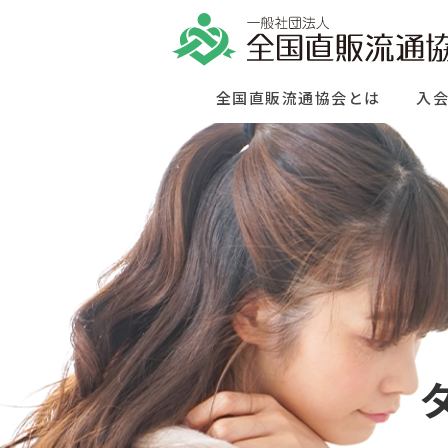
全国直販流通協会とは
入
消費者相談窓
見守り員につ
ダイレクトセ
賢い消費者プ
消費者相談窓
見守り員につ
セミナーイベ
有資格者相談
日常の生活や
販売員に、
消費生活セン
有資格者相談
日常の生活や
様々なセミナ