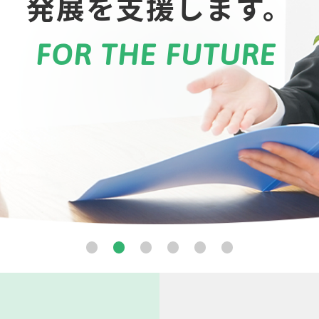
発展を支援します。
対応！
などを
や薬機法の
主催する
対応！
などを
セミナーに
ます。
FOR THE FUTURE
早期、かつ柔軟に対処し
会貢献をしませんか？
クチャーします。
派遣します。
早期、かつ柔軟に対処し
会貢献をしませんか？