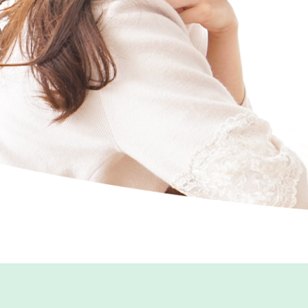
夜間・土日も
高齢者や児童
特定商取引法
消費者団体が
夜間・土日も
高齢者や児童
行なっており
消費者相談を
｢見守る｣社
ポイントをレ
講師を無償で
消費者相談を
｢見守る｣社
セミナーイベント情報へ
賢い消費者プロジェクトへ
ダイレクトセリング教育
見守り登録フォームへ
見守り登録フォームへ
消費者相談窓口へ
消費者相談窓口へ