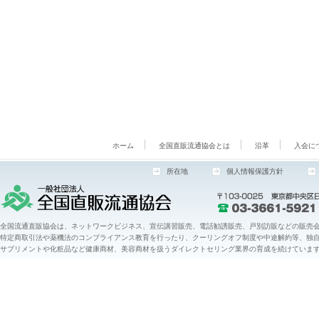
ホーム
全国直販流通協会とは
沿革
入会に
所在地
個人情報保護方針
全国流通直販協会は、ネットワークビジネス、宣伝講習販売、電話勧誘販売、戸別訪販などの販売会
特定商取引法や薬機法のコンプライアンス教育を行ったり、クーリングオフ制度や中途解約等、独
サプリメントや化粧品など健康商材、美容商材を扱うダイレクトセリング業界の育成を続けていま