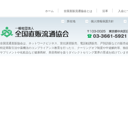
ホーム
全国直販流通協会とは
沿革
入会に
所在地
個人情報保護方針
全国流通直販協会は、ネットワークビジネス、宣伝講習販売、電話勧誘販売、戸別訪販などの販売会
特定商取引法や薬機法のコンプライアンス教育を行ったり、クーリングオフ制度や中途解約等、独
サプリメントや化粧品など健康商材、美容商材を扱うダイレクトセリング業界の育成を続けていま