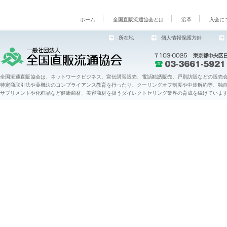
ホーム
全国直販流通協会とは
沿革
入会に
所在地
個人情報保護方針
全国流通直販協会は、ネットワークビジネス、宣伝講習販売、電話勧誘販売、戸別訪販などの販売会
特定商取引法や薬機法のコンプライアンス教育を行ったり、クーリングオフ制度や中途解約等、独
サプリメントや化粧品など健康商材、美容商材を扱うダイレクトセリング業界の育成を続けていま