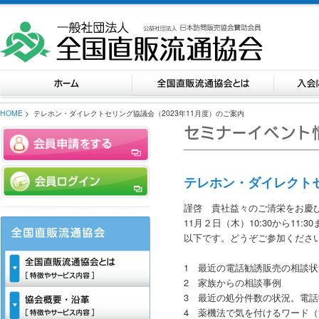
HOME
> テレホン・ダイレクトセリング協議会（2023年11月度）のご案内
テレホン・ダイレクトセ
謹啓 貴社益々のご清栄をお慶
11月２日（木）10:30から1
以下です。どうぞご参加くだ
1 最近の電話勧誘販売の相談状
2 家族からの相談事例
3 最近の処分件数の状況。電
4 薬機法で気を付けるワード