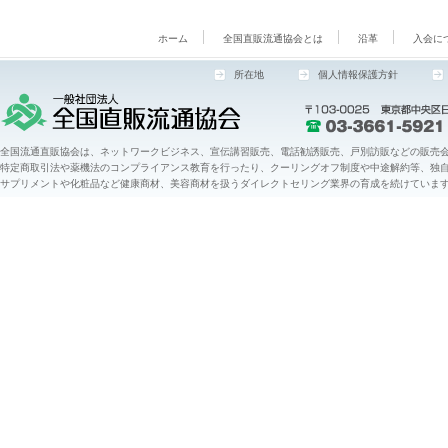
ホーム
全国直販流通協会とは
沿革
入会に
所在地
個人情報保護方針
全国流通直販協会は、ネットワークビジネス、宣伝講習販売、電話勧誘販売、戸別訪販などの販売会
特定商取引法や薬機法のコンプライアンス教育を行ったり、クーリングオフ制度や中途解約等、独
サプリメントや化粧品など健康商材、美容商材を扱うダイレクトセリング業界の育成を続けていま