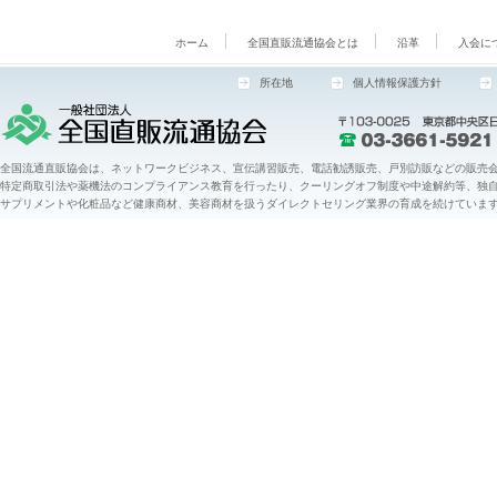
ホーム
全国直販流通協会とは
沿革
入会に
所在地
個人情報保護方針
全国流通直販協会は、ネットワークビジネス、宣伝講習販売、電話勧誘販売、戸別訪販などの販売会
特定商取引法や薬機法のコンプライアンス教育を行ったり、クーリングオフ制度や中途解約等、独
サプリメントや化粧品など健康商材、美容商材を扱うダイレクトセリング業界の育成を続けていま