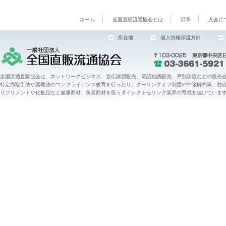
ホーム
全国直販流通協会とは
沿革
入会に
所在地
個人情報保護方針
全国流通直販協会は、ネットワークビジネス、宣伝講習販売、電話勧誘販売、戸別訪販などの販売会
特定商取引法や薬機法のコンプライアンス教育を行ったり、クーリングオフ制度や中途解約等、独
サプリメントや化粧品など健康商材、美容商材を扱うダイレクトセリング業界の育成を続けていま