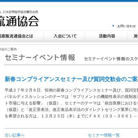
お問い合わせ
歓会のご案内
新春コンプライアンスセミナー及び賀詞交歓会のご
平成２７年２月６日、恒例の新春コンプライアンスセミナー及び、賀詞交
パネルディスカッションのテーマは「サプリメントの機能性表示の規制改
ト市場に与える影響」（仮題）、セミナーのテーマは「統合医療における
（仮題）と「改正景表法、改正食品表示法のダイレクトセリング業界に与
を希望される方は、１２月２５日（木）までにＦＡＸ（０３－３６６１－
古い記事へ
セミナー情報一覧