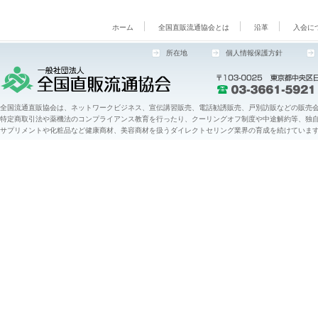
ホーム
全国直販流通協会とは
沿革
入会に
所在地
個人情報保護方針
全国流通直販協会は、ネットワークビジネス、宣伝講習販売、電話勧誘販売、戸別訪販などの販売会
特定商取引法や薬機法のコンプライアンス教育を行ったり、クーリングオフ制度や中途解約等、独
サプリメントや化粧品など健康商材、美容商材を扱うダイレクトセリング業界の育成を続けていま