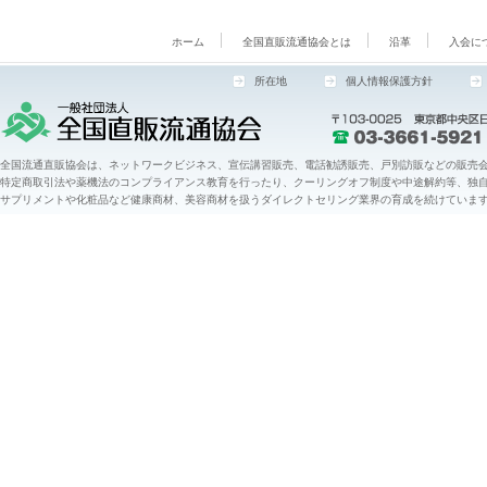
ホーム
全国直販流通協会とは
沿革
入会に
所在地
個人情報保護方針
全国流通直販協会は、ネットワークビジネス、宣伝講習販売、電話勧誘販売、戸別訪販などの販売会
特定商取引法や薬機法のコンプライアンス教育を行ったり、クーリングオフ制度や中途解約等、独
サプリメントや化粧品など健康商材、美容商材を扱うダイレクトセリング業界の育成を続けていま