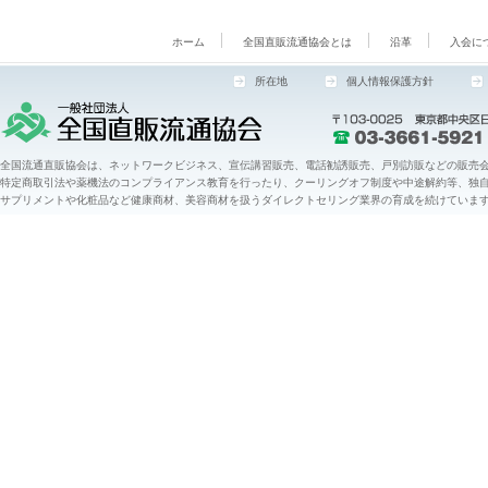
ホーム
全国直販流通協会とは
沿革
入会に
所在地
個人情報保護方針
全国流通直販協会は、ネットワークビジネス、宣伝講習販売、電話勧誘販売、戸別訪販などの販売会
特定商取引法や薬機法のコンプライアンス教育を行ったり、クーリングオフ制度や中途解約等、独
サプリメントや化粧品など健康商材、美容商材を扱うダイレクトセリング業界の育成を続けていま