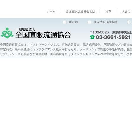
ホーム
全国直販流通協会とは
沿革
入会に
所在地
個人情報保護方針
全国流通直販協会は、ネットワークビジネス、宣伝講習販売、電話勧誘販売、戸別訪販などの販売会
特定商取引法や薬機法のコンプライアンス教育を行ったり、クーリングオフ制度や中途解約等、独
サプリメントや化粧品など健康商材、美容商材を扱うダイレクトセリング業界の育成を続けていま