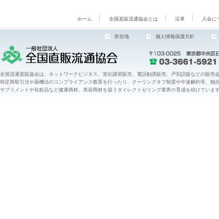
ホーム
全国直販流通協会とは
沿革
入会に
所在地
個人情報保護方針
全国流通直販協会は、ネットワークビジネス、宣伝講習販売、電話勧誘販売、戸別訪販などの販売会
特定商取引法や薬機法のコンプライアンス教育を行ったり、クーリングオフ制度や中途解約等、独
サプリメントや化粧品など健康商材、美容商材を扱うダイレクトセリング業界の育成を続けていま