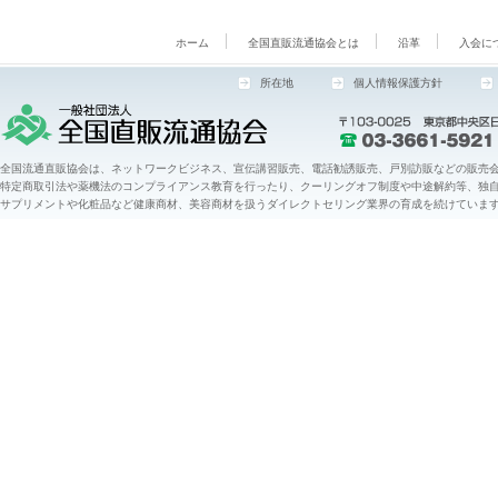
ホーム
全国直販流通協会とは
沿革
入会に
所在地
個人情報保護方針
全国流通直販協会は、ネットワークビジネス、宣伝講習販売、電話勧誘販売、戸別訪販などの販売会
特定商取引法や薬機法のコンプライアンス教育を行ったり、クーリングオフ制度や中途解約等、独
サプリメントや化粧品など健康商材、美容商材を扱うダイレクトセリング業界の育成を続けていま