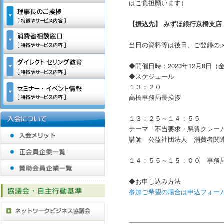
はご負担願います）
【振込先】 みずほ銀行京橋支
当日の資料等は後日、ご登録の
◆開催日時：2023年12月8日（
◆スケジュール
１３：２０
高橋事務局長挨拶
１３：２５～１４：５５
テーマ「不当要求・悪質クレー
講師 公益社団法人 消費者関連
１４：５５～１５：００ 事務
◆お申し込み方法
参加ご希望の場合は申込フォー