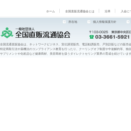
ホーム
全国直販流通協会とは
沿革
入会に
所在地
個人情報保護方針
全国流通直販協会は、ネットワークビジネス、宣伝講習販売、電話勧誘販売、戸別訪販などの販売会
特定商取引法や薬機法のコンプライアンス教育を行ったり、クーリングオフ制度や中途解約等、独
サプリメントや化粧品など健康商材、美容商材を扱うダイレクトセリング業界の育成を続けていま