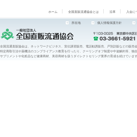
ホーム
全国直販流通協会とは
沿革
入会に
所在地
個人情報保護方針
全国流通直販協会は、ネットワークビジネス、宣伝講習販売、電話勧誘販売、戸別訪販などの販売会
特定商取引法や薬機法のコンプライアンス教育を行ったり、クーリングオフ制度や中途解約等、独
サプリメントや化粧品など健康商材、美容商材を扱うダイレクトセリング業界の育成を続けていま