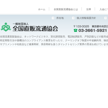
ホーム
全国直販流通協会とは
沿革
入会に
所在地
個人情報保護方針
全国流通直販協会は、ネットワークビジネス、宣伝講習販売、電話勧誘販売、戸別訪販などの販売会
特定商取引法や薬機法のコンプライアンス教育を行ったり、クーリングオフ制度や中途解約等、独
サプリメントや化粧品など健康商材、美容商材を扱うダイレクトセリング業界の育成を続けていま