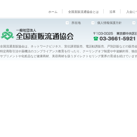
ホーム
全国直販流通協会とは
沿革
入会に
所在地
個人情報保護方針
全国流通直販協会は、ネットワークビジネス、宣伝講習販売、電話勧誘販売、戸別訪販などの販売会
特定商取引法や薬機法のコンプライアンス教育を行ったり、クーリングオフ制度や中途解約等、独
サプリメントや化粧品など健康商材、美容商材を扱うダイレクトセリング業界の育成を続けていま