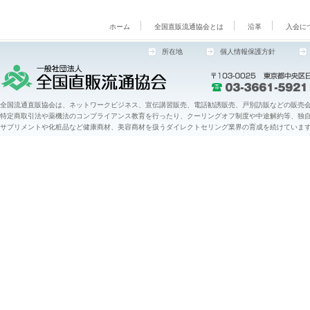
ホーム
全国直販流通協会とは
沿革
入会に
所在地
個人情報保護方針
全国流通直販協会は、ネットワークビジネス、宣伝講習販売、電話勧誘販売、戸別訪販などの販売会
特定商取引法や薬機法のコンプライアンス教育を行ったり、クーリングオフ制度や中途解約等、独
サプリメントや化粧品など健康商材、美容商材を扱うダイレクトセリング業界の育成を続けていま