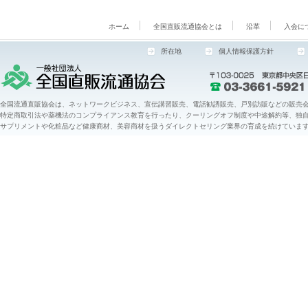
ホーム
全国直販流通協会とは
沿革
入会に
所在地
個人情報保護方針
全国流通直販協会は、ネットワークビジネス、宣伝講習販売、電話勧誘販売、戸別訪販などの販売会
特定商取引法や薬機法のコンプライアンス教育を行ったり、クーリングオフ制度や中途解約等、独
サプリメントや化粧品など健康商材、美容商材を扱うダイレクトセリング業界の育成を続けていま