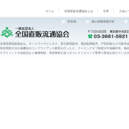
ホーム
全国直販流通協会とは
沿革
入会に
所在地
個人情報保護方針
全国流通直販協会は、ネットワークビジネス、宣伝講習販売、電話勧誘販売、戸別訪販などの販売会
特定商取引法や薬機法のコンプライアンス教育を行ったり、クーリングオフ制度や中途解約等、独
サプリメントや化粧品など健康商材、美容商材を扱うダイレクトセリング業界の育成を続けていま