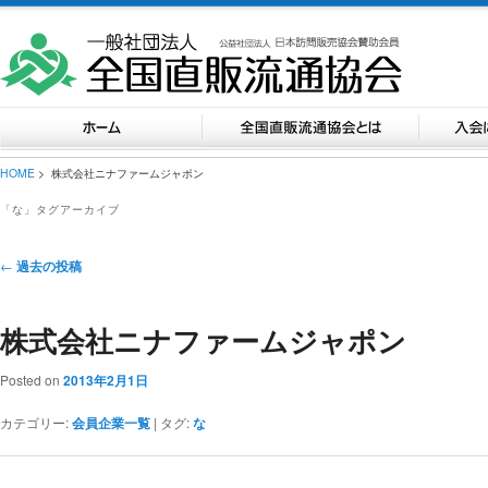
HOME
> 株式会社ニナファームジャポン
「
な
」タグアーカイブ
投稿ナビゲーション
←
過去の投稿
株式会社ニナファームジャポン
Posted on
2013年2月1日
カテゴリー:
会員企業一覧
|
タグ:
な