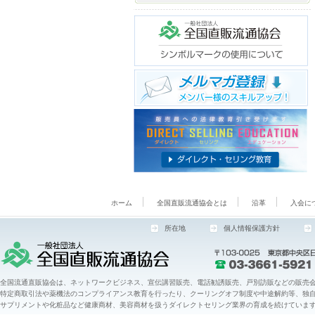
ホーム
全国直販流通協会とは
沿革
入会に
所在地
個人情報保護方針
全国流通直販協会は、ネットワークビジネス、宣伝講習販売、電話勧誘販売、戸別訪販などの販売会
特定商取引法や薬機法のコンプライアンス教育を行ったり、クーリングオフ制度や中途解約等、独
サプリメントや化粧品など健康商材、美容商材を扱うダイレクトセリング業界の育成を続けていま