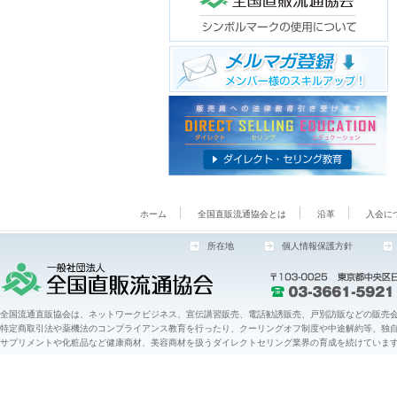
ホーム
全国直販流通協会とは
沿革
入会に
所在地
個人情報保護方針
全国流通直販協会は、ネットワークビジネス、宣伝講習販売、電話勧誘販売、戸別訪販などの販売会
特定商取引法や薬機法のコンプライアンス教育を行ったり、クーリングオフ制度や中途解約等、独
サプリメントや化粧品など健康商材、美容商材を扱うダイレクトセリング業界の育成を続けていま