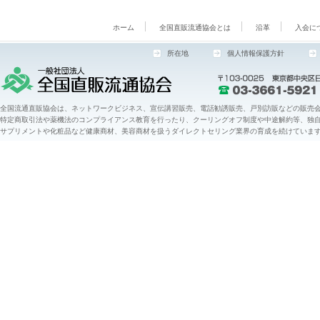
ホーム
全国直販流通協会とは
沿革
入会に
所在地
個人情報保護方針
全国流通直販協会は、ネットワークビジネス、宣伝講習販売、電話勧誘販売、戸別訪販などの販売会
特定商取引法や薬機法のコンプライアンス教育を行ったり、クーリングオフ制度や中途解約等、独
サプリメントや化粧品など健康商材、美容商材を扱うダイレクトセリング業界の育成を続けていま