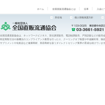
ホーム
全国直販流通協会とは
沿革
入会に
所在地
個人情報保護方針
全国流通直販協会は、ネットワークビジネス、宣伝講習販売、電話勧誘販売、戸別訪販などの販売会
特定商取引法や薬機法のコンプライアンス教育を行ったり、クーリングオフ制度や中途解約等、独
サプリメントや化粧品など健康商材、美容商材を扱うダイレクトセリング業界の育成を続けていま