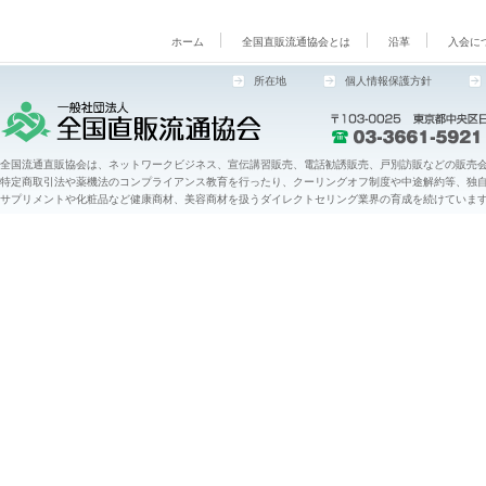
ホーム
全国直販流通協会とは
沿革
入会に
所在地
個人情報保護方針
全国流通直販協会は、ネットワークビジネス、宣伝講習販売、電話勧誘販売、戸別訪販などの販売会
特定商取引法や薬機法のコンプライアンス教育を行ったり、クーリングオフ制度や中途解約等、独
サプリメントや化粧品など健康商材、美容商材を扱うダイレクトセリング業界の育成を続けていま