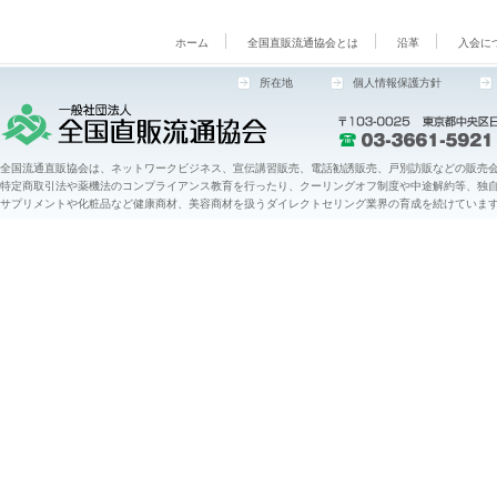
ホーム
全国直販流通協会とは
沿革
入会に
所在地
個人情報保護方針
全国流通直販協会は、ネットワークビジネス、宣伝講習販売、電話勧誘販売、戸別訪販などの販売会
特定商取引法や薬機法のコンプライアンス教育を行ったり、クーリングオフ制度や中途解約等、独
サプリメントや化粧品など健康商材、美容商材を扱うダイレクトセリング業界の育成を続けていま