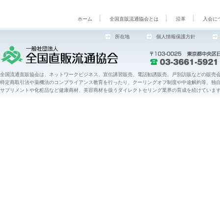
ホーム
全国直販流通協会とは
沿革
入会に
所在地
個人情報保護方針
全国流通直販協会は、ネットワークビジネス、宣伝講習販売、電話勧誘販売、戸別訪販などの販売会
特定商取引法や薬機法のコンプライアンス教育を行ったり、クーリングオフ制度や中途解約等、独
サプリメントや化粧品など健康商材、美容商材を扱うダイレクトセリング業界の育成を続けていま