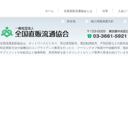
ホーム
全国直販流通協会とは
沿革
入会に
所在地
個人情報保護方針
全国流通直販協会は、ネットワークビジネス、宣伝講習販売、電話勧誘販売、戸別訪販などの販売会
特定商取引法や薬機法のコンプライアンス教育を行ったり、クーリングオフ制度や中途解約等、独
サプリメントや化粧品など健康商材、美容商材を扱うダイレクトセリング業界の育成を続けていま