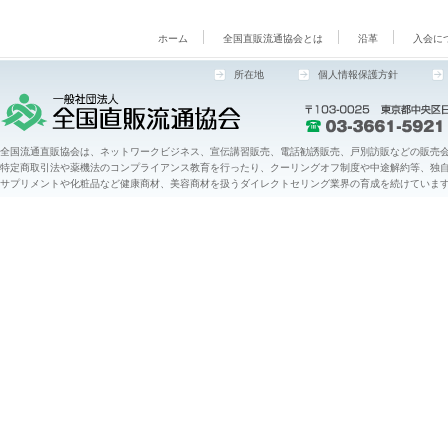
ホーム
全国直販流通協会とは
沿革
入会に
所在地
個人情報保護方針
全国流通直販協会は、ネットワークビジネス、宣伝講習販売、電話勧誘販売、戸別訪販などの販売会
特定商取引法や薬機法のコンプライアンス教育を行ったり、クーリングオフ制度や中途解約等、独
サプリメントや化粧品など健康商材、美容商材を扱うダイレクトセリング業界の育成を続けていま