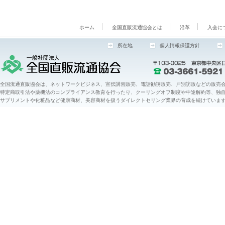
ホーム
全国直販流通協会とは
沿革
入会に
所在地
個人情報保護方針
全国流通直販協会は、ネットワークビジネス、宣伝講習販売、電話勧誘販売、戸別訪販などの販売会
特定商取引法や薬機法のコンプライアンス教育を行ったり、クーリングオフ制度や中途解約等、独
サプリメントや化粧品など健康商材、美容商材を扱うダイレクトセリング業界の育成を続けていま