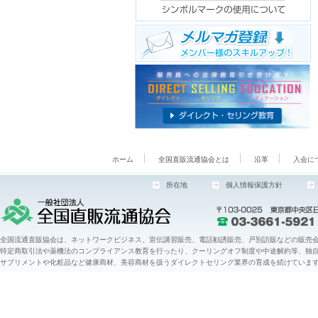
ホーム
全国直販流通協会とは
沿革
入会に
所在地
個人情報保護方針
全国流通直販協会は、ネットワークビジネス、宣伝講習販売、電話勧誘販売、戸別訪販などの販売会
特定商取引法や薬機法のコンプライアンス教育を行ったり、クーリングオフ制度や中途解約等、独
サプリメントや化粧品など健康商材、美容商材を扱うダイレクトセリング業界の育成を続けていま