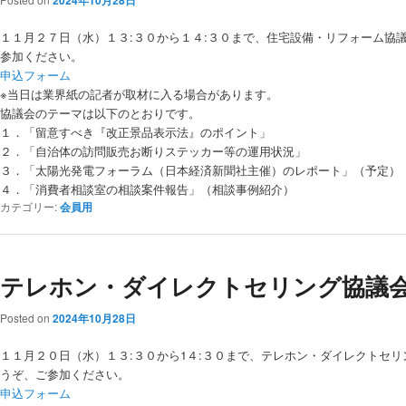
2024年10月28日
１１月２７日（水）１３:３０から１４:３０まで、住宅設備・リフォーム協議
参加ください。
申込フォーム
※当日は業界紙の記者が取材に入る場合があります。
協議会のテーマは以下のとおりです。
１．「留意すべき『改正景品表示法』のポイント」
２．「自治体の訪問販売お断りステッカー等の運用状況」
３．「太陽光発電フォーラム（日本経済新聞社主催）のレポート」（予定）
４．「消費者相談室の相談案件報告」（相談事例紹介）
カテゴリー:
会員用
テレホン・ダイレクトセリング協議
Posted on
2024年10月28日
１１月２０日（水）１３:３０から1４:３０まで、テレホン・ダイレクトセリン
うぞ、ご参加ください。
申込フォーム