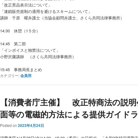
「改正景品表示法について」
「連鎖販売規制の適用を避けるスキームについて」
講師 千原 曜弁護士（当協会顧問弁護士、さくら共同法律事務所）
14:30 休憩（1５分）
14:45 第二部
「インボイスと独禁法について」
小野沢庸講師 （さくら共同法律事務所）
15:45 事務局長まとめ
カテゴリー:
会員用
【消費者庁主催】 改正特商法の説明
面等の電磁的方法による提供ガイド
Posted on
2023年4月24日
消費者庁が4月28日(金)14:00～15:00（予定）の日程で、「令和3年特定