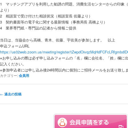
1 マッチングアプリを利用した勧誘の問題、消費生活センターからの印象（
より）
2 相談室で受け付けた相談状況（相談室長 佐藤より）
3 契約書面等の電子化に関する最新情報（事務局長 高橋より）
4 業界専門紙・専門誌の記者から情報ご提供
当日は、当協会から高橋、青木、佐藤、宇佐美が参加します。 以上
申込フォームURL
https://us02web.zoom.us/meeting/register/tZwpdOivqzMqHdFCFcLRfgmbdl
※お申し込みの際は必ず申し込みフォームの「名」欄に会社名、「姓」欄に
記入ください。
※参加申込者には申し込み後24時間以内に個別にご招待メールをお送り致し
カテゴリー:
会員用
投稿ナビゲーション
←
過去の投稿