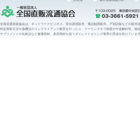
全国流通直販協会は、ネットワークビジネス、宣伝講習販売、電話勧誘販売、戸別訪販などの販売会
特定商取引法や薬機法のコンプライアンス教育を行ったり、クーリングオフ制度や中途解約等、独
サプリメントや化粧品など健康商材、美容商材を扱うダイレクトセリング業界の育成を続けていま