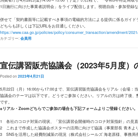
1日施行に向けた事業者説明会」をライブ配信します。視聴自由・参加登録
併せて「契約書面等に記載すべき事項の電磁的方法による提供に係るガイド
どちらも詳しくは下記URLをお目通しください。
https://www.caa.go.jp/policies/policy/consumer_transaction/amendment/202
カテゴリー:
会員用
宣伝講習販売協議会（2023年5月度）
Posted on
2023年4月21日
5月22日（月）16:00から17:00まで、宣伝講習販売協議会をリアル（会場：
協議会のテーマは以下です。どうぞご参加ください。リアルの方は終了後、懇
です。
※リアル・Zoomどちらでご参加の場合も下記フォームよりご登録ください。
1 各社のコロナ対策の現状、「宣伝講習会開催時のコロナ対策指針」の見直
2 これまで作成した協議会ポスターの活用に向けて協議（事業部長 青木よ
3 SNSを活用した経費削減策の現況（株式会社シールズ 海老原様、事務局