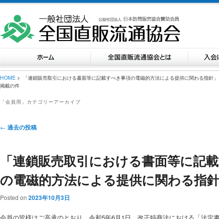
HOME
> 「連鎖販売取引における書面等に記載すべき事項の電磁的方法による提供に関わる指針」
掲載の件
「
会員用
」カテゴリーアーカイブ
投稿ナビゲーション
←
過去の投稿
「連鎖販売取引における書面等に記
の電磁的方法による提供に関わる指
Posted on
2023年10月3日
会員の皆様はご高承のとおり、令和5年6月1日、改正特商法における「法定