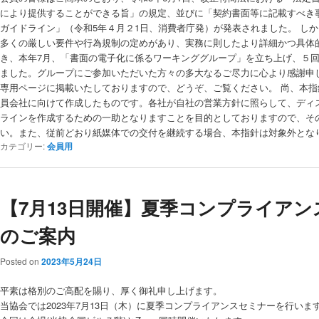
により提供することができる旨」の規定、並びに「契約書面等に記載すべき
ガイドライン」（令和5年４月２1日、消費者庁発）が発表されました。 し
多くの厳しい要件や行為規制の定めがあり、実務に則したより詳細かつ具体
き、本年7月、「書面の電子化に係るワーキンググループ」を立ち上げ、５
ました。グループにご参加いただいた方々の多大なるご尽力に心より感謝申
専用ページに掲載いたしておりますので、どうぞ、ご覧ください。 尚、本
員会社に向けて作成したものです。各社が自社の営業方針に照らして、ディ
ラインを作成するための一助となりますことを目的としておりますので、そ
い。また、従前どおり紙媒体での交付を継続する場合、本指針は
カテゴリー:
会員用
【7月13日開催】夏季コンプライア
のご案内
Posted on
2023年5月24日
平素は格別のご高配を賜り、厚く御礼申し上げます。
当協会では2023年7月13日（木）に夏季コンプライアンスセミナーを行いま