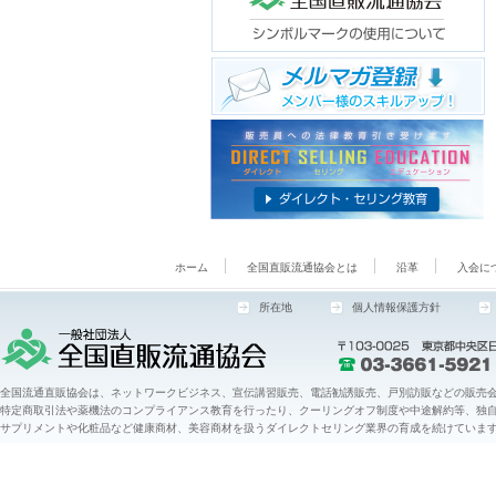
ホーム
全国直販流通協会とは
沿革
入会に
所在地
個人情報保護方針
全国流通直販協会は、ネットワークビジネス、宣伝講習販売、電話勧誘販売、戸別訪販などの販売会
特定商取引法や薬機法のコンプライアンス教育を行ったり、クーリングオフ制度や中途解約等、独
サプリメントや化粧品など健康商材、美容商材を扱うダイレクトセリング業界の育成を続けていま