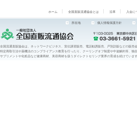
ホーム
全国直販流通協会とは
沿革
入会に
所在地
個人情報保護方針
全国流通直販協会は、ネットワークビジネス、宣伝講習販売、電話勧誘販売、戸別訪販などの販売会
特定商取引法や薬機法のコンプライアンス教育を行ったり、クーリングオフ制度や中途解約等、独
サプリメントや化粧品など健康商材、美容商材を扱うダイレクトセリング業界の育成を続けていま