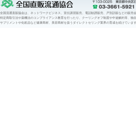
全国流通直販協会は、ネットワークビジネス、宣伝講習販売、電話勧誘販売、戸別訪販などの販売会
特定商取引法や薬機法のコンプライアンス教育を行ったり、クーリングオフ制度や中途解約等、独
サプリメントや化粧品など健康商材、美容商材を扱うダイレクトセリング業界の育成を続けていま