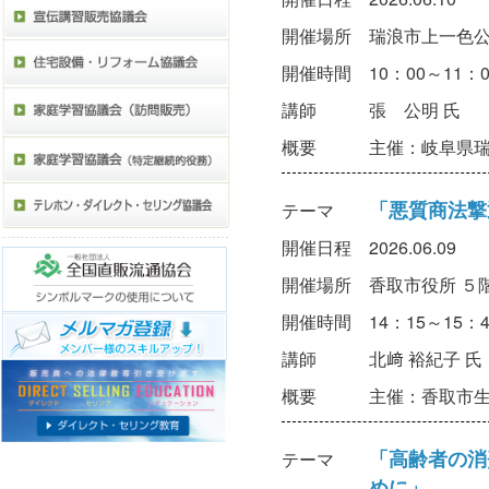
開催場所
瑞浪市上一色
開催時間
10：00～11：
講師
張 公明 氏
概要
主催：岐阜県
「悪質商法撃
テーマ
開催日程
2026.06.09
開催場所
香取市役所 ５
開催時間
14：15～15：
講師
北﨑 裕紀子 氏
概要
主催：香取市
「高齢者の消
テーマ
めに」