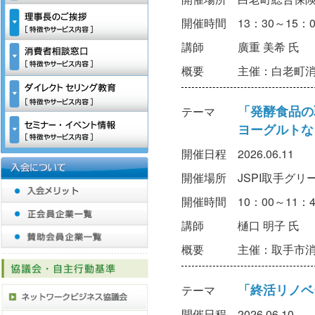
開催時間
13：30～15：
講師
廣重 美希 氏
概要
主催：白老町
「発酵食品の
テーマ
ヨーグルトな
開催日程
2026.06.11
開催場所
JSPI取手グ
開催時間
10：00～11：
講師
樋口 明子 氏
概要
主催：取手市
「終活リノベ
テーマ
開催日程
2026.06.10