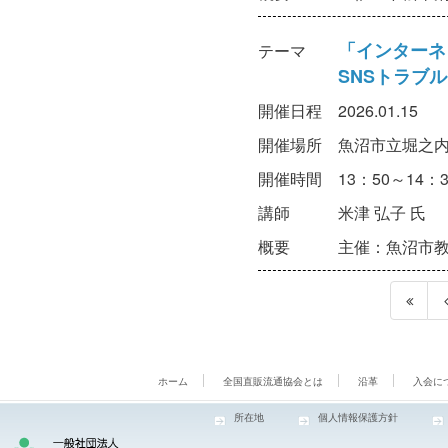
「インターネ
テーマ
SNSトラブ
開催日程
2026.01.15
開催場所
魚沼市立堀之内
開催時間
13：50～14：3
講師
米津 弘子 氏
概要
主催：魚沼市
ホーム
全国直販流通協会とは
沿革
入会に
所在地
個人情報保護方針