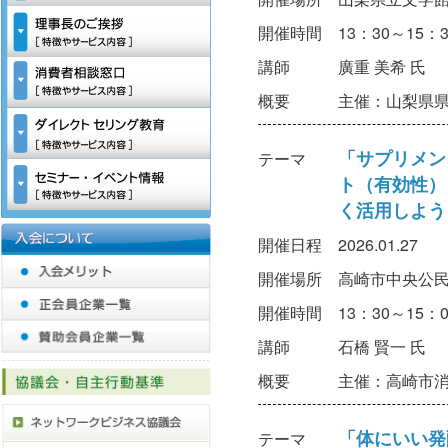
開催時間
13：30～15：3
講師
廣重 美希 氏
概要
主催：山梨県
「サプリメン
テーマ
ト（有効性）
く活用しよう
開催日程
2026.01.27
開催場所
高崎市中央公
開催時間
13：30～15：0
講師
石橋 賢一 氏
概要
主催：高崎市
「体にいい発
テーマ