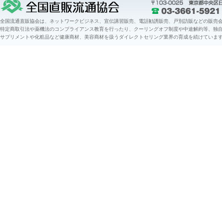
全国流通直販協会は、ネットワークビジネス、宣伝講習販売、電話勧誘販売、戸別訪販などの販売会
特定商取引法や薬機法のコンプライアンス教育を行ったり、クーリングオフ制度や中途解約等、独
サプリメントや化粧品など健康商材、美容商材を扱うダイレクトセリング業界の育成を続けていま