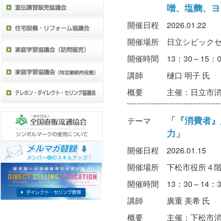
噌、塩麴、ヨ
開催日程
2026.01.22
開催場所
日立シビック
開催時間
13：30～15：0
講師
樋口 明子 氏
概要
主催：日立市
「『消費者』
テーマ
力」
開催日程
2026.01.15
開催場所
下松市役所４
開催時間
13：30～14：3
講師
廣重 美希 氏
概要
主催：下松市